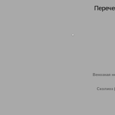
Перече
Венозная н
Сколиоз
(