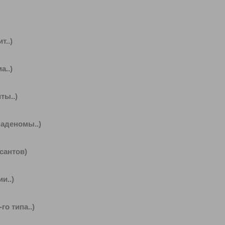
..)
..)
ты..)
 аденомы..)
сантов)
и..)
о типа..)