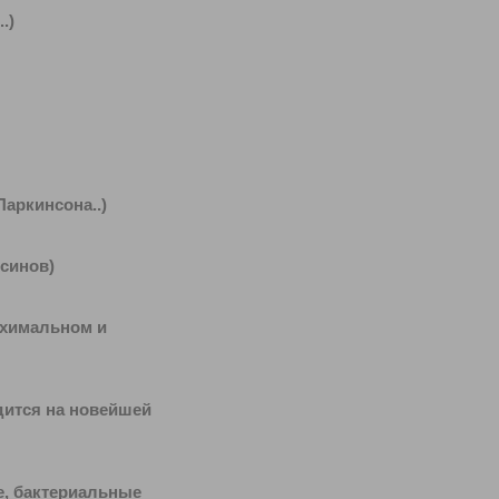
.)
аркинсона..)
синов)
нхимальном и
дится на новейшей
е, бактериальные