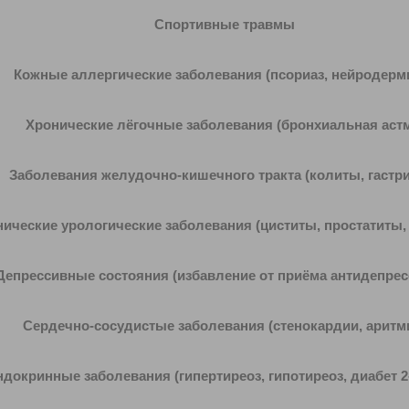
Спортивные травмы
Кожные аллергические заболевания (псориаз, нейродермит
Хронические лёгочные заболевания (бронхиальная астма
аболевания желудочно-кишечного тракта (колиты, гастри
ические урологические заболевания (циститы, простатиты,
рессивные состояния (избавление от приёма антидепрес
Сердечно-сосудистые заболевания (стенокардии, аритми
ринные заболевания (гипертиреоз, гипотиреоз, диабет 2-г