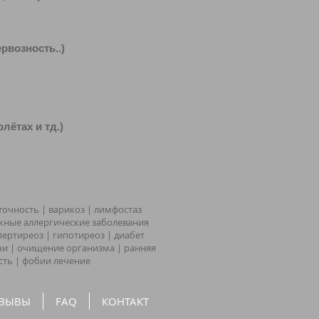
возность..)
ётах и тд.)
точность | варикоз | лимфостаз
ожные аллергические заболевания
ипертиреоз | гипотиреоз | диабет
ичи | очищение организма | ранняя
сть | фобии лечение
ЗЫВЫ
FAQ
КОНТАКТ