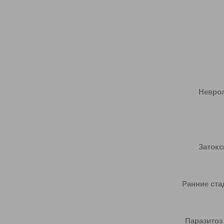
Неврологи
Алк
Затоксич
Ранние ста
Паразитоз =