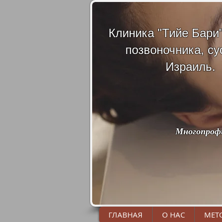
Клиника "Тийе Бари
позвоночника, су
Израиль.
Многопрофи
ГЛАВНАЯ
О НАС
МЕТ