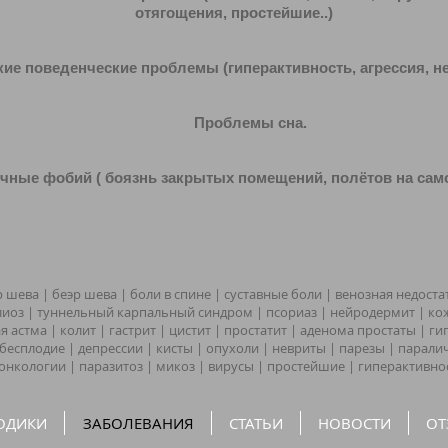
отягощения, простейшие..)
поведенческие проблемы (гиперактивность, агрессия, нер
Проблемы сна.
е фобий ( боязнь закрытых помещений, полётов на самол
 шева | беэр шева | боли в спине | суставные боли | венозная недоста
олиоз | туннельный карпальный синдром | псориаз | нейродермит | к
 астма | колит | гастрит | цистит | простатит | аденома простаты | г
 бесплодие | депрессии | кисты | опухоли | невриты | парезы | парал
онкологии | паразитоз | микоз | вирусы | простейшие | гиперактивно
ОДИКИ
ЗАБОЛЕВАНИЯ
СТАТЬИ
НОВОСТИ
ОТ