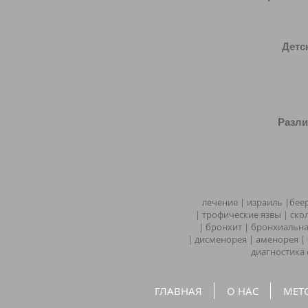
Детские 
Различны
лечение | израиль |беер
| трофические язвы | ск
| бронхит | бронхиальная
| дисменорея | аменорея |
диагностика 
ГЛАВНАЯ
О НАС
МЕТ