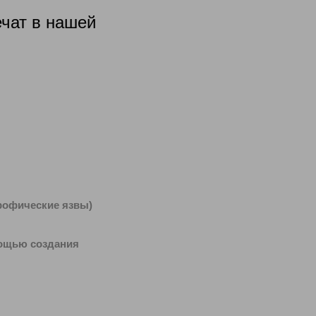
ечат в нашей
трофические язвы)
мощью создания