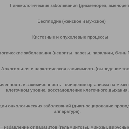
Гинекологические заболевания (дисменорея, аменорея.
Бесплодие (женское и мужское)
Кистозные и опухолевые процессы
ческие заболевания (невриты, парезы, параличи, б-знь П
огольноя и наркотическоя зависимость (выведение ток
енность и захимиченность - о
чищение организм
а на мезе
клеточном уровне, восстановление клеточного дыхания.
дии
онкологических заболеваний
(диагносцирование прово
аппаратуре).
 избавление от
паразитов
(гельминтозы, микозы, вирусны